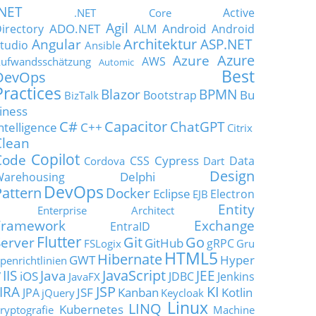
.NET
Active
.NET Core
Agil
ADO.NET
Android
irectory
ALM
Android
Architektur
Angular
ASP.NET
tudio
Ansible
Azure
Azure
AWS
ufwandsschätzung
Automic
Best
DevOps
Practices
Blazor
BPMN
Bu
Bootstrap
BizTalk
iness
C#
Capacitor
ChatGPT
ntelligence
C++
Citrix
Clean
Copilot
Code
Cypress
CSS
Data
Cordova
Dart
Design
Delphi
Warehousing
DevOps
Pattern
Docker
Eclipse
Electron
EJB
Entity
Enterprise Architect
Framework
Exchange
EntraID
Flutter
Git
Go
Server
GitHub
gRPC
FSLogix
Gru
HTML5
Hibernate
GWT
Hyper
penrichtlinien
JavaScript
IIS
Java
JEE
V
iOS
JDBC
Jenkins
JavaFX
JSP
KI
JIRA
JSF
Kanban
Kotlin
JPA
jQuery
Keycloak
Linux
LINQ
Kubernetes
ryptografie
Machine