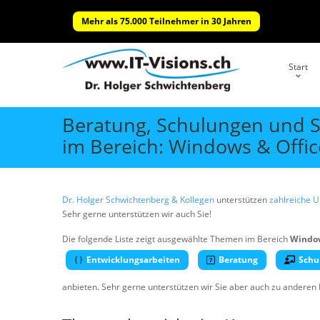
Mehr als 75.000 Teilnehmer in 30 Jahren
Start
Beratung, Schulungen und 
im Bereich: Windows & Offi
Dr. Holger Schwichtenberg & Kollegen
unterstützen
zahlreiche 
Sehr gerne unterstützen wir auch Sie!
Die folgende Liste zeigt ausgewählte Themen im Bereich
Window
Entwicklungsarbeiten
Beratung
Schu
anbieten. Sehr gerne unterstützen wir Sie aber auch zu anderen