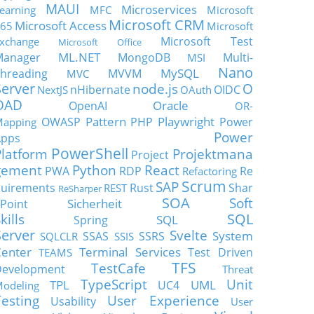
MAUI
Microservices
earning
MFC
Microsoft
Microsoft CRM
Microsoft Access
65
Microsoft
Microsoft Test
xchange
Microsoft Office
ML.NET
Manager
MongoDB
Multi-
MSI
Nano
MySQL
hreading
MVVM
MVC
Server
node.js
O
nHibernate
OIDC
NextJS
OAuth
OAD
Oracle
OpenAI
OR-
Pattern
Playwright
OWASP
PHP
Power
apping
Power
Apps
PowerShell
Platform
Projektmana
Project
gement
Python
React
PWA
RDP
Re
Refactoring
Scrum
SAP
uirements
Rust
Shar
REST
ReSharper
SOA
Soft
Sicherheit
Point
SQL
kills
SQL
Spring
Server
Svelte
System
SSAS
SSRS
SQLCLR
SSIS
enter
Terminal Services
Test Driven
TEAMS
TFS
TestCafe
Development
Threat
TypeScript
Unit
TPL
UML
UC4
odeling
Testing
User Experience
Usability
User