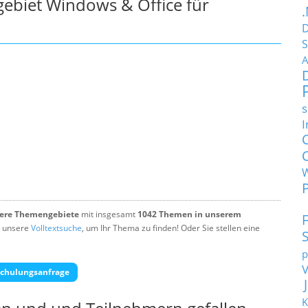
biet Windows & Office für
D
S
A
s
I
tere Themengebiete
mit insgesamt
1042 Themen in unserem
 unsere
Volltextsuche
, um Ihr Thema zu finden! Oder Sie stellen eine
p
chulungsanfrage
K