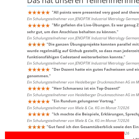
Das hat unseren
Teilnehmerinn
"
All points were presented very good and there
Ein Schulungsteilnehmer von JENOPTIK Industrial Metrology Germ
"
Mir gefielen die Live-Übungen. Es war genug 
sehr gut, um den Anschluss behalten zu können.
"
Ein Schulungsteilnehmer von JENOPTIK Industrial Metrology Germ
"
Die ganzen Übungsprojekte konnten parallel mi
wurde regelmäßig auf Github gestellt, so dass man jederzei
funktionsfähigen Codestand weiterarbeiten konnte.
"
Ein Schulungsteilnehmer von JENOPTIK Industrial Metrology Germ
"
Der Dozent hatte ein gutes Fachwissen und ei
genommen.
"
Ein Schulungsteilnehmer von Heidelberger Druckmaschinen AG im 
"
Herr Schmaranz ist ein Top-Dozent!
"
Ein Schulungsteilnehmer von Heidelberger Druckmaschinen AG im 
"
Ein Rundum gelungener Vortrag.
"
Ein Schulungsteilnehmer von Miele & Cie. KG im Monat 7/2026
"
Ich mochte die Beispiele, Erklärungen, Sprech
Ein Schulungsteilnehmer von Miele & Cie. KG im Monat 7/2026
"
Gut fand ich den Gesamtüberblick sowie den Einb
Ein Schulungsteilnehmer von Miele & Cie. KG im Monat 7/2026