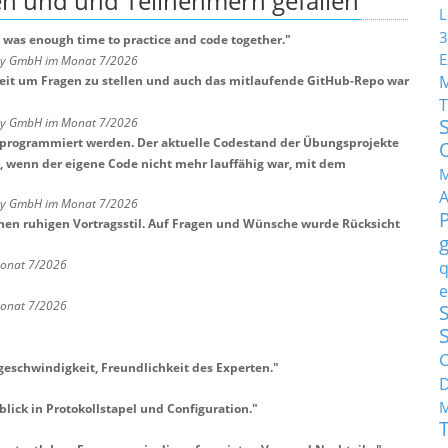
en und und Teilnehmern
gefallen
L
3
 was enough time to practice and code together.
"
E
any GmbH im Monat 7/2026
Zeit um Fragen zu stellen und auch das mitlaufende GitHub-Repo war
T
any GmbH im Monat 7/2026
tprogrammiert werden. Der aktuelle Codestand der Übungsprojekte
t, wenn der eigene Code nicht mehr lauffähig war, mit dem
M
any GmbH im Monat 7/2026
nen ruhigen Vortragsstil. Auf Fragen und Wünsche wurde Rücksicht
Monat 7/2026
q
e
Monat 7/2026
S
C
geschwindigkeit, Freundlichkeit des Experten.
"
M
lick in Protokollstapel und Configuration.
"