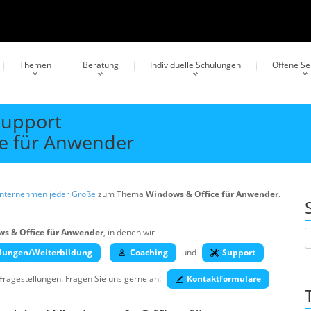
Themen
Beratung
Individuelle Schulungen
Offene S
Support
ce für Anwender
Unternehmen jeder Größe
zum Thema
Windows & Office für Anwender
.
s & Office für Anwender
, in denen wir
lungen/Weiterbildung
Coaching
und
Support
 Fragestellungen. Fragen Sie uns gerne an!
Kontaktformulare