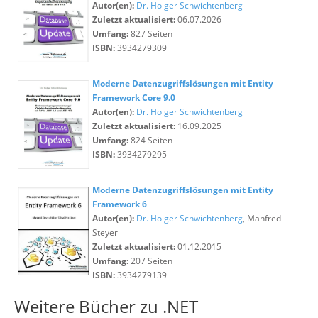
Autor(en):
Dr. Holger Schwichtenberg
Zuletzt aktualisiert:
06.07.2026
Umfang:
827 Seiten
ISBN:
3934279309
Moderne Datenzugriffslösungen mit Entity
Framework Core 9.0
Autor(en):
Dr. Holger Schwichtenberg
Zuletzt aktualisiert:
16.09.2025
Umfang:
824 Seiten
ISBN:
3934279295
Moderne Datenzugriffslösungen mit Entity
Framework 6
Autor(en):
Dr. Holger Schwichtenberg
, Manfred
Steyer
Zuletzt aktualisiert:
01.12.2015
Umfang:
207 Seiten
ISBN:
3934279139
Weitere Bücher zu .NET