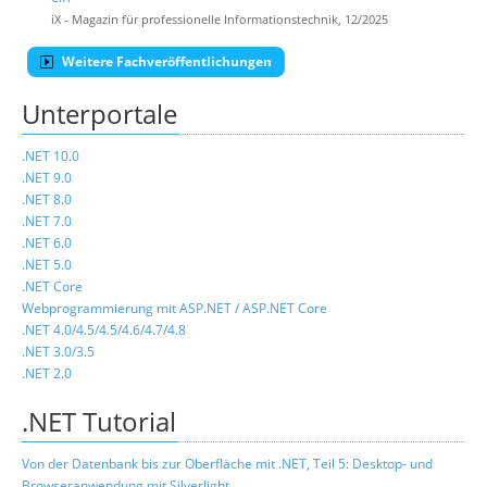
iX - Magazin für professionelle Informationstechnik, 12/2025
Weitere Fachveröffentlichungen
Unterportale
.NET 10.0
.NET 9.0
.NET 8.0
.NET 7.0
.NET 6.0
.NET 5.0
.NET Core
Webprogrammierung mit ASP.NET / ASP.NET Core
.NET 4.0/4.5/4.5/4.6/4.7/4.8
.NET 3.0/3.5
.NET 2.0
.NET Tutorial
Von der Datenbank bis zur Oberfläche mit .NET, Teil 5: Desktop- und
Browseranwendung mit Silverlight