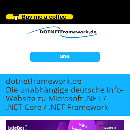
Buy me a coffee
MENU
Start
dotnetframework.de
Themen
Die unabhängige deutsche Info-
Website zu Microsoft .NET /
Beratung
.NET Core / .NET Framework
Individuelle Schulungen
Offene Seminare
Wissen