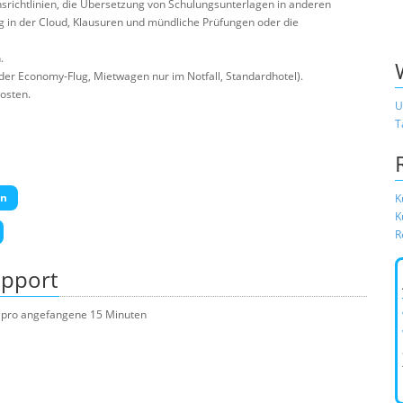
srichtlinien, die Übersetzung von Schulungsunterlagen in anderen
g in der Cloud, Klausuren und mündliche Prüfungen oder die
.
er Economy-Flug, Mietwagen nur im Notfall, Standardhotel).
osten.
U
T
en
K
K
R
upport
ro pro angefangene 15 Minuten