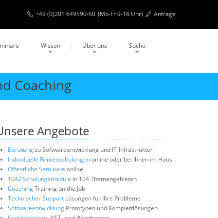
+49 (0)201 649590-50
(Mo-Fr 9-16 Uhr)
Anfrage
eminare
Wissen
Über uns
Suche
nd Coaching
Unsere Angebote
Beratung
zu Softwareentwicklung und IT-Infrastruktur
Individuelle Firmenschulungen
online oder bei Ihnen im Haus
Öffentliche Seminare
online
1042 Schulungsmodule
in 104 Themengebieten
Coaching
Training on the Job
Technischer Support
Lösungen für Ihre Probleme
Softwareentwicklung
Prototypen und Komplettlösungen
Fachbücher
zu .NET- und Webthemen