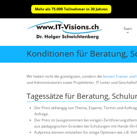
Mehr als 75.000 Teilnehmer in 30 Jahren
Start
Konditionen für Beratung, 
Wir haben nicht die günstigsten, sondern die
besten Trainer und
und Administratoren sowie Projektleiter, IT-Leiter und Geschäfts
Tagessätze für Beratung, Schul
Der Preis abhängig von Thema, Experte, Termin und Auftrags
Anfrage.
Der Preis ist (ausgenommen bei einigen Zertifizierungsthe
aus pädagogischen Gründen bei Schulungen mit Hands-On-
Aufpreise können entstehen für einige Optionen wie z.B. Vo