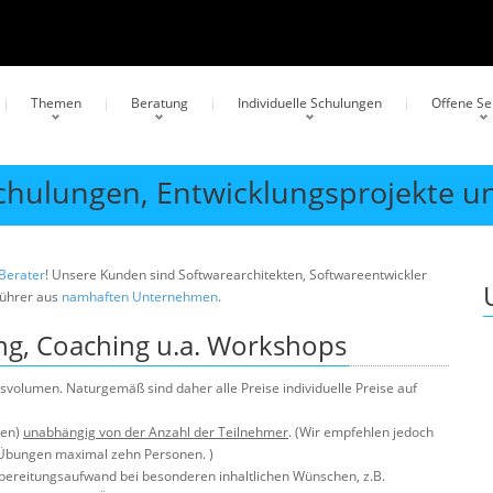
Themen
Beratung
Individuelle Schulungen
Offene S
Schulungen, Entwicklungsprojekte u
 Berater
! Unsere Kunden sind Softwarearchitekten, Softwareentwickler
führer aus
namhaften Unternehmen
.
ung, Coaching u.a. Workshops
volumen. Naturgemäß sind daher alle Preise individuelle Preise auf
men)
unabhängig von der Anzahl der Teilnehmer
. (Wir empfehlen jedoch
Übungen maximal zehn Personen. )
rbereitungsaufwand bei besonderen inhaltlichen Wünschen, z.B.