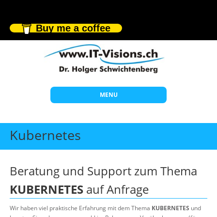
Buy me a coffee
MENU
Start
Kubernetes
Themen
Beratung
Beratung und Support zum Thema
Individuelle Schulungen
KUBERNETES
auf Anfrage
Offene Seminare
Wir haben viel praktische Erfahrung mit dem Thema
KUBERNETES
und
Wissen