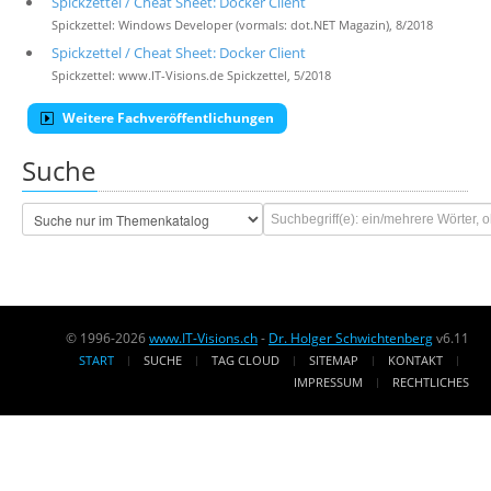
Spickzettel / Cheat Sheet: Docker Client
Spickzettel: Windows Developer (vormals: dot.NET Magazin), 8/2018
Spickzettel / Cheat Sheet: Docker Client
Spickzettel: www.IT-Visions.de Spickzettel, 5/2018
Weitere Fachveröffentlichungen
Suche
© 1996-2026
www.IT-Visions.ch
-
Dr. Holger Schwichtenberg
v6.11
START
SUCHE
TAG CLOUD
SITEMAP
KONTAKT
IMPRESSUM
RECHTLICHES