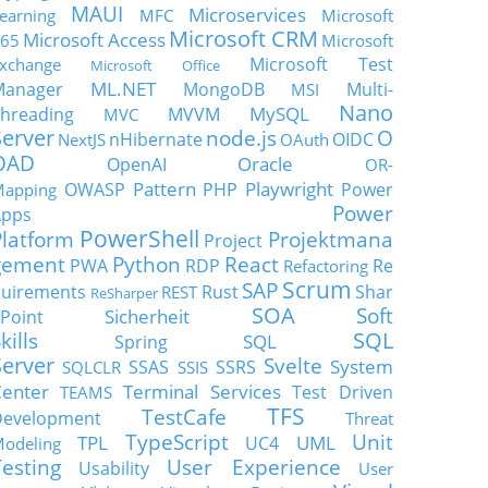
MAUI
Microservices
earning
MFC
Microsoft
Microsoft CRM
Microsoft Access
65
Microsoft
Microsoft Test
xchange
Microsoft Office
ML.NET
Manager
MongoDB
Multi-
MSI
Nano
MySQL
hreading
MVVM
MVC
Server
node.js
O
nHibernate
OIDC
NextJS
OAuth
OAD
Oracle
OpenAI
OR-
Pattern
Playwright
OWASP
PHP
Power
apping
Power
Apps
PowerShell
Platform
Projektmana
Project
gement
Python
React
PWA
RDP
Re
Refactoring
Scrum
SAP
uirements
Rust
Shar
REST
ReSharper
SOA
Soft
Sicherheit
Point
SQL
kills
SQL
Spring
Server
Svelte
System
SSAS
SSRS
SQLCLR
SSIS
enter
Terminal Services
Test Driven
TEAMS
TFS
TestCafe
Development
Threat
TypeScript
Unit
TPL
UML
UC4
odeling
Testing
User Experience
Usability
User