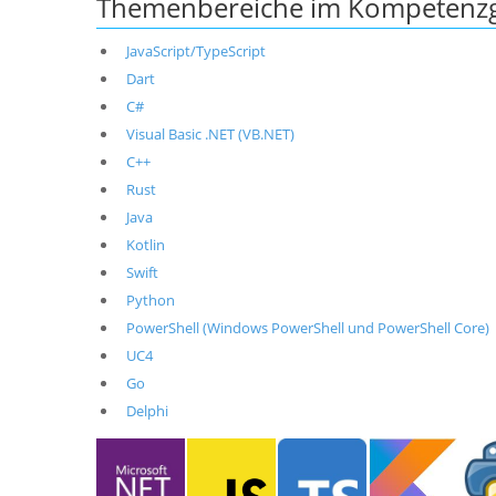
Themenbereiche im Kompetenzg
JavaScript/TypeScript
Dart
C#
Visual Basic .NET (VB.NET)
C++
Rust
Java
Kotlin
Swift
Python
PowerShell (Windows PowerShell und PowerShell Core)
UC4
Go
Delphi