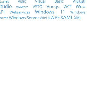
Visual
Visio
Visual Basic
tories
Studio
Vue.js
Web
VSTO
WCF
VMWare
API
Windows 11
Webservices
Windows
XAML
WPF
Windows Server
XML
orms
WinUI