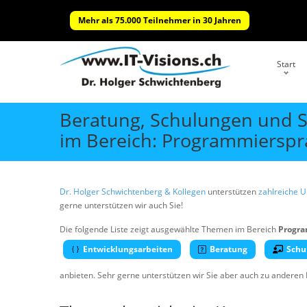
Mehr als 75.000 Teilnehmer in 30 Jahren
Start
Beratung, Schulungen und 
im Bereich: Programmiersp
Dr. Holger Schwichtenberg & Kollegen
unterstützen
zahlreiche 
gerne unterstützen wir auch Sie!
Die folgende Liste zeigt ausgewählte Themen im Bereich
Progr
Entwicklungsarbeiten
Beratung
Schu
anbieten. Sehr gerne unterstützen wir Sie aber auch zu anderen