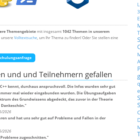
L
3
E
tere Themengebiete
mit insgesamt
1042 Themen in unserem
T
 unsere
Volltextsuche
, um Ihr Thema zu finden! Oder Sie stellen eine
M
chulungsanfrage
en und und Teilnehmern
gefallen
q
C++ kennt, durchaus anspruchsvoll. Die Infos wurden sehr gut
e
er immer mal wieder eingebunden wurden. Die Übungsaufgaben
S
ktrum des Grundwissens abgedeckt, das zuvor in der Theorie
! Dankeschön.
"
C
 6/2026
ren und hat uns sehr gut auf Probleme und Fallen in der
M
 6/2026
 Probleme zugeschnitten.
"