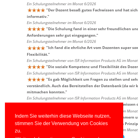
Ein Schulungsteilnehmer im Monat 6/2026
"
Der Dozent besaß gutes Fachwissen und hat sich 
informativ.
"
Ein Schulungsteilnehmer im Monat 6/2026
"
Die Schulung fand in einer sehr freundlichen un
Anforderungen sehr gut eingegangen.
"
Ein Schulungsteilnehmer im Monat 6/2026
"
Ich fand die ehrliche Art vom Dozenten super so
Flexibilität.
"
Ein Schulungsteilnehmer von ISR Information Products AG im Mona
"
Die soziale Kompetenz und Flexibilität des Dozen
Ein Schulungsteilnehmer von ISR Information Products AG im Mona
"
Es gab Möglichkeit um Fragen zu stellen und seh
verständlich. Auch das Bereitstellen der Datenbank (da wir 
mitmachen konnten.
"
Ein Schulungsteilnehmer von ISR Information Products AG im Mona
"
Ich mochte die Praxisaufgaben, das Fachwissen 
Ein Schulungsteilnehmer von ISR Information Products AG im Mona
Indem Sie weiterhin diese Webseite nutzen,
"
Die Interaktion mit den Schulungsteilnehmern u
stimmen Sie der Verwendung von Cookies
einfach strukturiert und haben die zu vermittelnden Prinzipi
Ein Schulungsteilnehmer von ISR Information Products AG im Mona
zu.