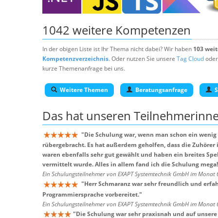
1042 weitere Kompetenzen
In der obigen Liste ist Ihr Thema nicht dabei? Wir haben
103 wei
Kompetenzverzeichnis
. Oder nutzen Sie unsere
Tag Cloud
oder
kurze Themenanfrage bei uns.
Weitere Themen
Beratungsanfrage
S
Das hat unseren
Teilnehmerinn
"
Die Schulung war, wenn man schon ein wenig 
rübergebracht. Es hat außerdem geholfen, dass die Zuhör
waren ebenfalls sehr gut gewählt und haben ein breites Spe
vermittelt wurde. Alles in allem fand ich die Schulung mega
Ein Schulungsteilnehmer von EXAPT Systemtechnik GmbH im Monat
"
Herr Schmaranz war sehr freundlich und erfah
Programmiersprache vorbereitet.
"
Ein Schulungsteilnehmer von EXAPT Systemtechnik GmbH im Monat
"
Die Schulung war sehr praxisnah und auf unsere