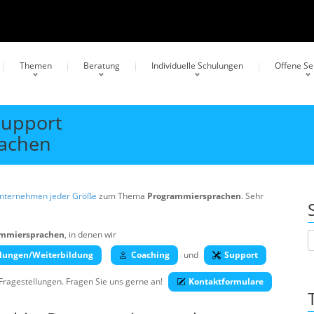
Themen
Beratung
Individuelle Schulungen
Offene S
Support
rachen
Unternehmen jeder Größe
zum Thema
Programmiersprachen
. Sehr
ammiersprachen
, in denen wir
lungen/Weiterbildung
Coaching
und
Support
 Fragestellungen. Fragen Sie uns gerne an!
Kontaktformulare