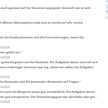
S
auch spontan auf die Situation angepasst. Generell war es sehr
F
d offenen Athmosphäre statt und es wurde auf alle unsere
wie die Ausdrucksweise und die Formulierungen, sowie die
t 6/2026
ten gefiel mir.
"
t 6/2026
r gutes Eingehen auf die Students. Die Aufgaben waren sinnvoll und
keine mitbringen konnten) war top, damit wir selber die Aufgaben
t 6/2026
des Dozenten und die passenden Antworten auf Fragen.
"
t 6/2026
nd auch die Beispiele waren gut verständlich. Die Aufgaben waren
en gut transportiert. Der Entwicklungspart war ebenfalls sehr gut.
"
t 6/2026