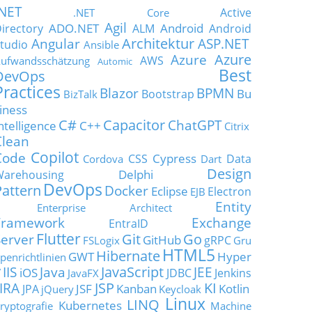
.NET
Active
.NET Core
Agil
ADO.NET
Android
irectory
ALM
Android
Architektur
Angular
ASP.NET
tudio
Ansible
Azure
Azure
AWS
ufwandsschätzung
Automic
Best
DevOps
Practices
Blazor
BPMN
Bu
Bootstrap
BizTalk
iness
C#
Capacitor
ChatGPT
ntelligence
C++
Citrix
Clean
Copilot
Code
Cypress
CSS
Data
Cordova
Dart
Design
Delphi
Warehousing
DevOps
Pattern
Docker
Eclipse
Electron
EJB
Entity
Enterprise Architect
Framework
Exchange
EntraID
Flutter
Git
Go
Server
GitHub
gRPC
FSLogix
Gru
HTML5
Hibernate
GWT
Hyper
penrichtlinien
JavaScript
IIS
Java
JEE
V
iOS
JDBC
Jenkins
JavaFX
JSP
KI
JIRA
JSF
Kanban
Kotlin
JPA
jQuery
Keycloak
Linux
LINQ
Kubernetes
ryptografie
Machine