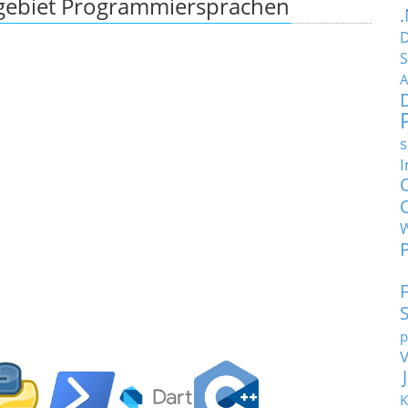
ebiet Programmiersprachen
D
S
A
s
I
p
K