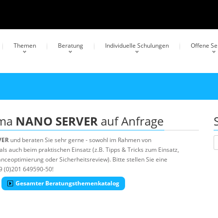
Themen
Beratung
Individuelle Schulungen
Offene S
ema
NANO SERVER
auf Anfrage
VER
und beraten Sie sehr gerne - sowohl im Rahmen von
s auch beim praktischen Einsatz (z.B. Tipps & Tricks zum Einsatz,
ceoptimierung oder Sicherheitsreview). Bitte stellen Sie eine
9 (0)201 649590-50!
Gesamter Beratungsthemenkatalog