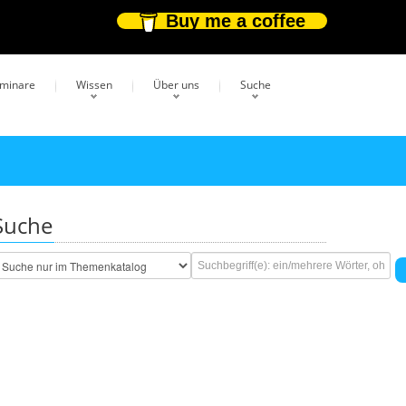
Buy me a coffee
eminare
Wissen
Über uns
Suche
Suche