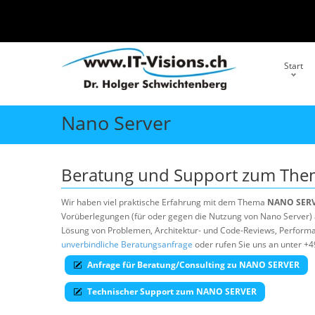
Start
Nano Server
Beratung und Support zum Th
Wir haben viel praktische Erfahrung mit dem Thema
NANO SER
Vorüberlegungen (für oder gegen die Nutzung von Nano Server) al
Lösung von Problemen, Architektur- und Code-Reviews, Performan
unverbindliche Beratungsanfrage
oder rufen Sie uns an unter +4
Anfrage für Beratung/Consulting zu NANO SERVER
Technischer Support zum NANO SERVER