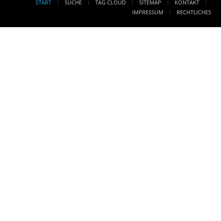
START
SUCHE
TAG CLOUD
SITEMAP
KONTAKT
IMPRESSUM
RECHTLICHES