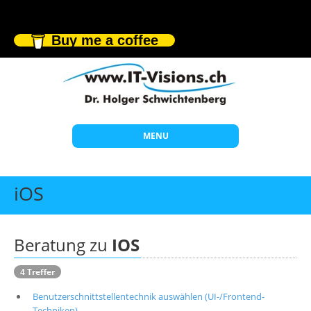
Buy me a coffee
MENU
Start
iOS
Themen
Beratung
Beratung zu
IOS
Individuelle Schulungen
4 Treffer
Offene Seminare
Benutzerschnittstellentechnik auswählen (UI-/Frontend-
Wissen
Techniken)