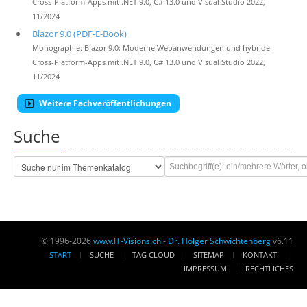
Cross-Platform-Apps mit .NET 9.0, C# 13.0 und Visual Studio 2022,
11/2024
Blazor 9.0 (PDF-E-Book)
Monographie: Blazor 9.0: Moderne Webanwendungen und hybride
Cross-Platform-Apps mit .NET 9.0, C# 13.0 und Visual Studio 2022,
11/2024
Weitere Fachveröffentlichungen
Suche
© 1996-2026
www.IT-Visions.ch
-
Dr. Holger Schwichtenberg
v6.11
START
SUCHE
TAG CLOUD
SITEMAP
KONTAKT
IMPRESSUM
RECHTLICHES